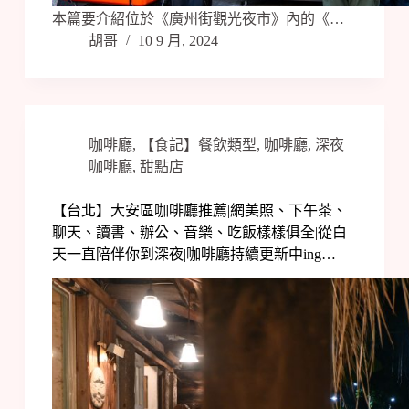
本篇要介紹位於《廣州街觀光夜市》內的《…
胡哥
10 9 月, 2024
咖啡廳
,
【食記】餐飲類型
,
咖啡廳
,
深夜
咖啡廳
,
甜點店
【台北】大安區咖啡廳推薦|網美照、下午茶、
聊天、讀書、辦公、音樂、吃飯樣樣俱全|從白
天一直陪伴你到深夜|咖啡廳持續更新中ing…