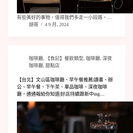
有些美好的事物，值得我們多走一小段路，…
胡哥
4 9 月, 2024
咖啡廳
,
【食記】餐飲類型
,
咖啡廳
,
深夜
咖啡廳
,
甜點店
【台北】文山區咖啡廳、早午餐推薦|讀書、辦
公、早午餐、下午茶、單品咖啡、深夜咖啡
廳，通通報給你知道|好店持續跟新中ing…