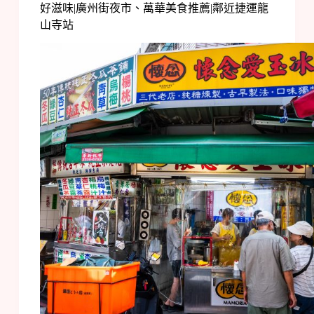
好滋味|廣州街夜市、萬華美食推薦|鄰近捷運龍
山寺站