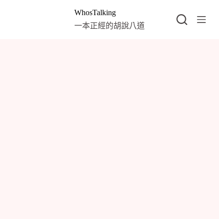
跳
WhosTalking
至
一本正經的胡說八道
主
要
內
容