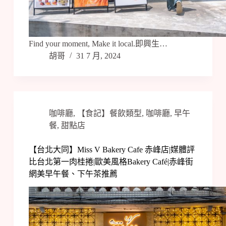
Find your moment, Make it local.即興生…
胡哥
31 7 月, 2024
咖啡廳
,
【食記】餐飲類型
,
咖啡廳
,
早午
餐
,
甜點店
【台北大同】Miss V Bakery Cafe 赤峰店|媒體評
比台北第一肉桂捲|歐美風格Bakery Café|赤峰街
網美早午餐、下午茶推薦