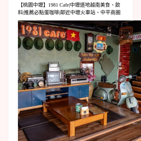
【桃園中壢】1981 Cafe|中壢道地越南美食、飲
料|推薦必點蛋咖啡|鄰近中壢火車站、中平商圈