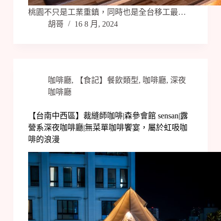
桃園不只是工業重鎮，同時也是全台移工最…
胡哥
16 8 月, 2024
咖啡廳
,
【食記】餐飲類型
,
咖啡廳
,
深夜
咖啡廳
【台南中西區】裁縫師咖啡|森參會館 sensan|露
營系深夜咖啡廳|無菜單咖啡饗宴，屬於虹吸咖
啡的浪漫