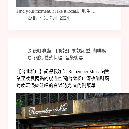
Find your moment, Make it local.即興生…
胡哥
31 7 月, 2024
深夜咖啡廳
,
【食記】餐飲類型
,
咖啡廳
,
咖啡廳
,
義式料理
,
音樂饗宴
【台北松山】記得我咖啡 Remember Me cafe|營
業至凌晨兩點的感性空間|台北松山深夜咖啡廳|
每晚沉浸於駐唱的音樂時光|文內附菜單