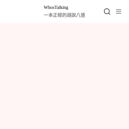
跳
WhosTalking
至
一本正經的胡說八道
主
要
內
容