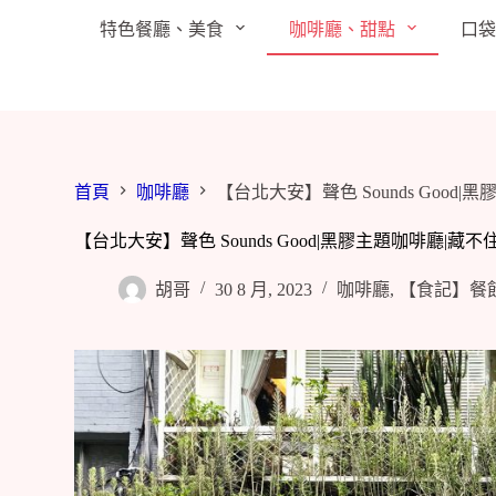
跳
特色餐廳、美食
咖啡廳、甜點
口
至
主
要
內
容
首頁
咖啡廳
【台北大安】聲色 Sounds Go
【台北大安】聲色 Sounds Good|黑膠主題咖啡廳
胡哥
30 8 月, 2023
咖啡廳
,
【食記】餐