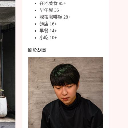
在地美食 95+
早午餐 35+
深夜咖啡廳 28+
麵店 16+
早餐 14+
小吃 10+
關於胡哥