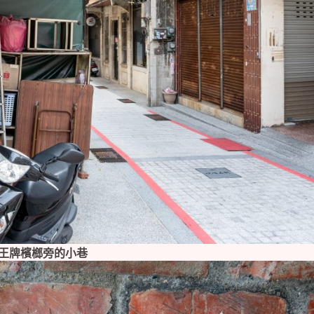
王牌檳榔旁的小巷