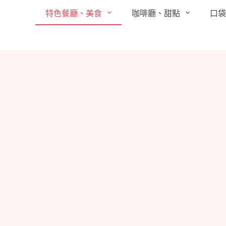
跳
特色餐廳、美食
咖啡廳、甜點
口
至
主
要
內
容