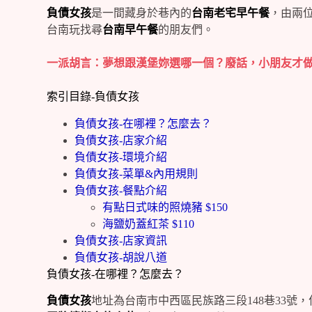
負債女孩
是一間藏身於巷內的
台南老宅早午餐
，由兩
台南玩找尋
台南早午餐
的朋友們。
一派胡言：夢想跟漢堡妳選哪一個？廢話，小朋友才
索引目錄-負債女孩
負債女孩-在哪裡？怎麼去？
負債女孩-店家介紹
負債女孩-環境介紹
負債女孩-菜單&內用規則
負債女孩-餐點介紹
有點日式味的照燒豬 $150
海鹽奶蓋紅茶 $110
負債女孩-店家資訊
負債女孩-胡說八道
負債女孩-在哪裡？怎麼去？
負債女孩
地址為台南市中西區民族路三段148巷33號