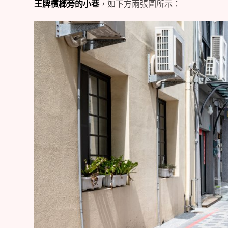
王牌檳榔旁的小巷
，如下方兩張圖所示：