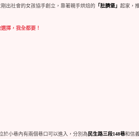
位剛出社會的女孩協手創立，靠著親手烘焙的
「肚臍堡」
起家，
做選擇，我全都要！
，位於小巷內有兩個巷口可以進入，分別為
民生路三段148巷
和信