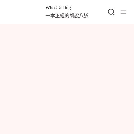
跳
WhosTalking
至
一本正經的胡說八道
主
要
內
容