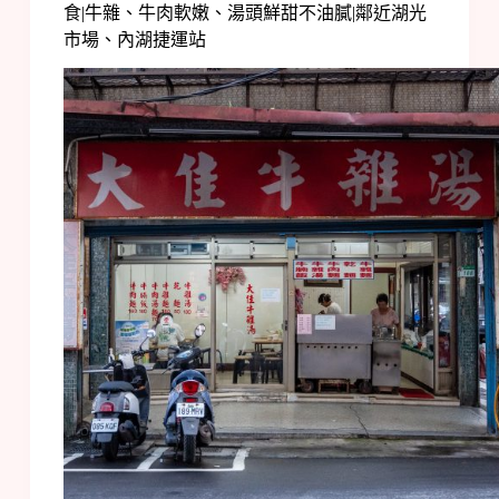
食|牛雜、牛肉軟嫩、湯頭鮮甜不油膩|鄰近湖光
市場、內湖捷運站