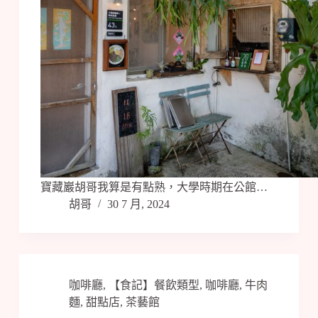
寶藏巖胡哥我算是有點熟，大學時期在公館…
胡哥
30 7 月, 2024
咖啡廳
,
【食記】餐飲類型
,
咖啡廳
,
牛肉
麵
,
甜點店
,
茶藝館