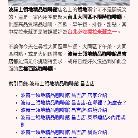
波赫士領地精品咖啡館
店名上的
領地
兩字可不是開玩笑
的，這是一家內用空間超大
台北大同區不限時咖啡廳
，
供應高品質精品咖啡、茶飲、早午餐、排餐、甜點，其
中提拉米蘇更是被媒體評為
台北必吃提拉米蘇之一
。
不論你今天在尋找大同區早午餐、大同區下午茶、大同
區甜點，或是大同區排餐，
波赫士領地精品咖啡館昌吉
店
都能滿足你挑剔得要求，胡哥已經好久沒遇到如此全
面的
民權西路咖啡廳
。
索引目錄-波赫士領地精品咖啡館 昌吉店
波赫士領地精品咖啡館 昌吉店-店家介紹
波赫士領地精品咖啡館 昌吉店-在哪裡？怎麼去？
波赫士領地精品咖啡館 昌吉店-環境介紹
波赫士領地精品咖啡館 昌吉店-菜單連結&內用規
則
波赫士領地精品咖啡館 昌吉店-餐點介紹