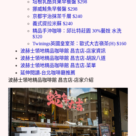
培根乳酪貝果早餐盤 $298
挪威鮭魚早餐盤 $298
京都宇治抹茶千層 $240
義式提拉米蘇 $240
精品手沖咖啡：邱比特莊園 30%藝妓 水洗
$320
Twinings英國皇室茶：歐式大吉嶺茶(H) $160
波赫士領地精品咖啡館 昌吉店-店家資訊
波赫士領地精品咖啡館 昌吉店-胡說八道
波赫士領地精品咖啡館 昌吉店-菜單
延伸閱讀-台北咖啡廳推薦
波赫士領地精品咖啡館 昌吉店-店家介紹