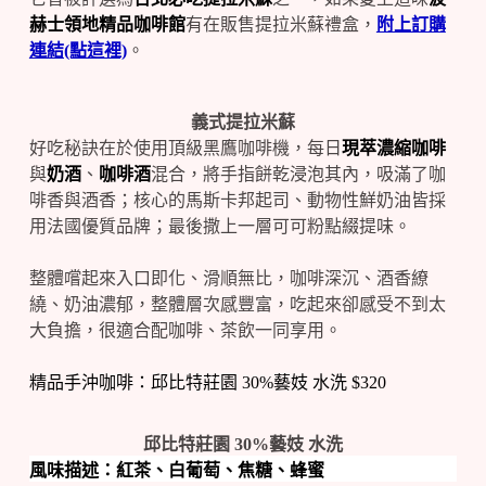
赫士領地精品咖啡館
有在販售提拉米蘇禮盒，
附上訂購
連結(點這裡)
。
義式提拉米蘇
好吃秘訣在於使用頂級黑鷹咖啡機，每日
現萃濃縮咖啡
與
奶酒
、
咖啡酒
混合，將手指餅乾浸泡其內，吸滿了咖
啡香與酒香；核心的馬斯卡邦起司、動物性鮮奶油皆採
用法國優質品牌；最後撒上一層可可粉點綴提味。
整體嚐起來入口即化、滑順無比，咖啡深沉、酒香繚
繞、奶油濃郁，整體層次感豐富，吃起來卻感受不到太
大負擔，很適合配咖啡、茶飲一同享用。
精品手沖咖啡：邱比特莊園 30%藝妓 水洗 $320
邱比特莊園 30%藝妓 水洗
風味描述：紅茶、白葡萄、焦糖、蜂蜜