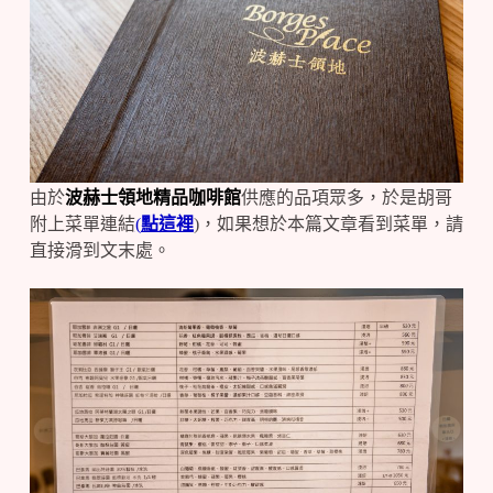
由於
波赫士領地精品咖啡館
供應的品項眾多，於是胡哥
附上菜單連結
(
點這裡
)，如果想於本篇文章看到菜單，請
直接滑到文末處。