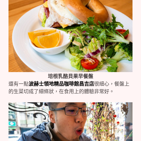
培根乳酪貝果早餐盤
還有一點
波赫士領地精品咖啡館昌吉店
很細心，餐盤上
的生菜切成了細條狀，在食用上的體驗非常好。