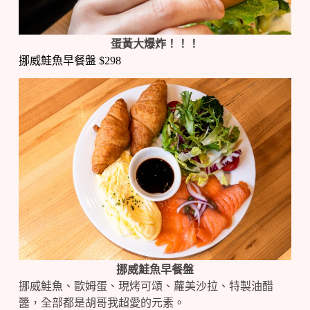
蛋黃大爆炸！！！
挪威鮭魚早餐盤 $298
挪威鮭魚早餐盤
挪威鮭魚、歐姆蛋、現烤可頌、蘿美沙拉、特製油醋
醬，全部都是胡哥我超愛的元素。