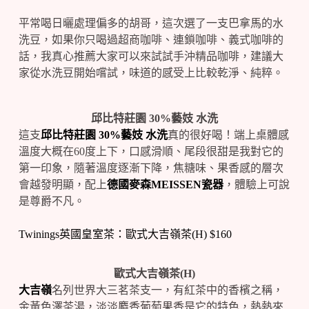
平常喝日曬處理偏多的胡哥，這次選了一支巴拿馬的水
洗豆，如果你只喝過超商咖啡、連鎖咖啡、義式咖啡的
話，我真心推薦大家可以來試試手沖精品咖啡，建議大
家從水洗豆開始嚐試，味道的感受上比較乾淨、純粹。
邱比特莊園 30%藝妓 水洗
這支
邱比特莊園 30%藝妓 水洗
真的很好喝！端上桌體感
溫度大概在60度上下，口感滑順、尾段很甜是我對它的
第一印象，隨著溫度逐漸下降，焦糖味、果香感的層次
會越發明顯，配上
德國麥森MEISSEN瓷器
，體驗上可說
是尊爵不凡。
Twinings英國皇室茶：歐式大吉嶺茶(H) $160
歐式大吉嶺茶(H)
大吉嶺
名列世界大三茗茶支一，有紅茶中的香檳之稱，
金黃色澤茶湯，淡淡麝香葡萄果香是它的特色，熱熱來