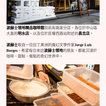
波赫士領地精品咖啡館
目前有兩家分店，為位於中山區
大直的
明水店
，以及位於民權西路站附近的
昌吉店
。
波赫士
取自一位拉丁美洲的魔幻文學作家
Jorge Luis
Borges
，希望每位來訪
波赫士領地
的朋友，都能沉浸於
咖啡、甜點、餐點的奇幻世界中。