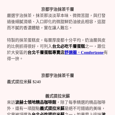
京都宇治抹茶千層
嚴選宇治抹茶，抹茶那淡淡草本味、微微苦甜，與打發
過後細膩滑順、入口即化的微甜鮮奶油彼此相容，這甜
而不膩的香濃體驗，實在讓人難忘。
特製的抹茶蛋糕皮，每層厚度都十分平均，奶油層與皮
的比例抓得很好，可列入
台北必吃千層蛋糕
之一，跟位
於大安區的
台北千層蛋糕專賣店
舒適圈．Comfortzone
有
得一拚。
京都宇治抹茶千層
義式提拉米蘇 $240
義式提拉米蘇
來訪
波赫士領地精品咖啡館
，除了每季精選的精品咖啡
外，還有一項甜點
義式提拉米蘇
是絕不可錯過的美味，
它曾被評選為
台北必吃提拉米蘇
之一，如果愛上這味
波