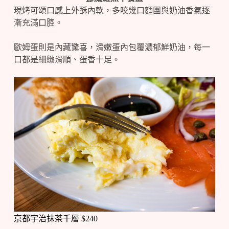
現烤可頌口感上外酥內軟，多咬幾口麵團與奶油香氣逐
漸充滿口腔。
歐姆蛋則是內藏驚喜，滑嫩蛋內包覆濃郁鮮奶油，每一
口都是細緻滑順、蛋香十足。
京都宇治抹茶千層 $240