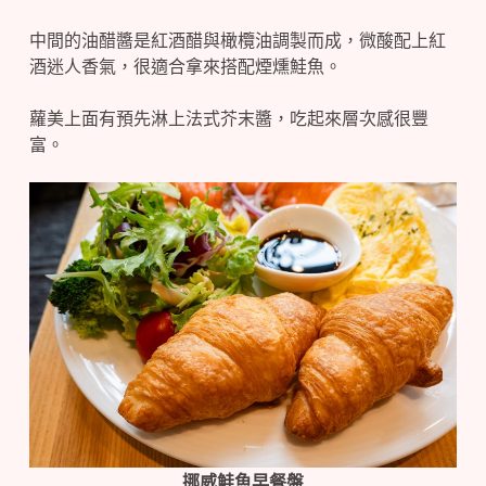
中間的油醋醬是紅酒醋與橄欖油調製而成，微酸配上紅
酒迷人香氣，很適合拿來搭配煙燻鮭魚。
蘿美上面有預先淋上法式芥末醬，吃起來層次感很豐
富。
挪威鮭魚早餐盤