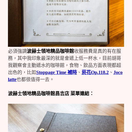
必須強調
波赫士領地精品咖啡館
收服務費是真的有在服
務，其中我印象最深的就是會遞上低一杯水，目前胡哥
我觀察會主動遞水的咖啡館，食物、飲品方面表現都超
出色的，比如
Stoppage Time 補時
、
菸花Op.118.2
、
Joco
latte
也都很值得一去。
波赫士領地精品咖啡館昌吉店 菜單連結：