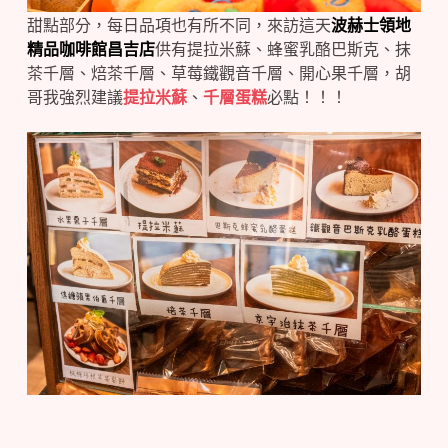
甜點部分，每日品項也有所不同，來訪這天
波赫士領地
精品咖啡館昌吉店
供有提拉米蘇、蜂蜜乳酪巴斯克、抹
茶千層、焙茶千層、草莓鐵觀音千層、開心果千層，胡
哥我強烈建議
提拉米蘇
、
千層蛋糕
必點！！！