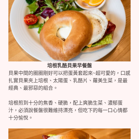
培根乳酪貝果早餐盤
貝果中間的圈圈剛好可以把蛋黃套起來~超可愛的，口感
扎實貝果夾上培根、太陽蛋、乳酪片、蘿美生菜，是最
經典、最邪惡的組合。
培根煎到十分的焦香、硬脆，配上爽脆生菜、濃郁蛋
汁，必須說餐盤很難維持漂亮，但吃下的每一口心情都
十分愉悅。