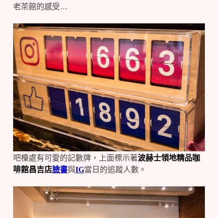
老茶館的感受…
吧檯處有可愛的記數牌，上面標示著
波赫士領地精品咖
啡館昌吉店
臉書
與
IG
當日的追蹤人數。