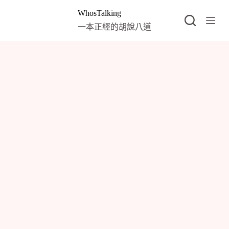
跳
WhosTalking
至
一本正經的胡說八道
主
要
內
容