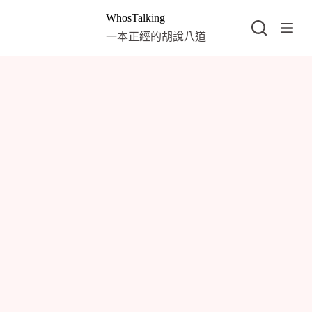
跳
WhosTalking
至
一本正經的胡說八道
主
要
內
容