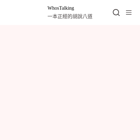
跳
WhosTalking
至
一本正經的胡說八道
主
要
內
容