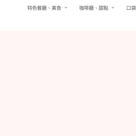
跳
特色餐廳、美食
咖啡廳、甜點
口
至
主
要
內
容