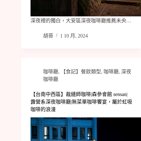
深夜裡的獨白，大安區深夜咖啡廳推薦未央…
胡哥
1 10 月, 2024
咖啡廳
,
【食記】餐飲類型
,
咖啡廳
,
深夜
咖啡廳
【台南中西區】裁縫師咖啡|森參會館 sensan|
露營系深夜咖啡廳|無菜單咖啡饗宴，屬於虹吸
咖啡的浪漫