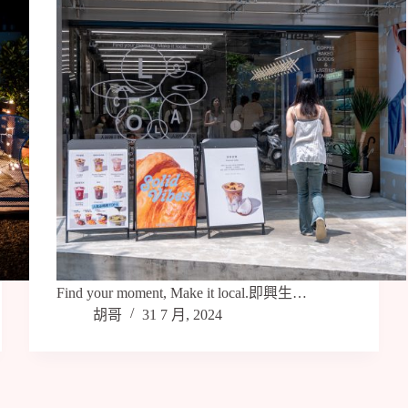
Find your moment, Make it local.即興生…
胡哥
31 7 月, 2024