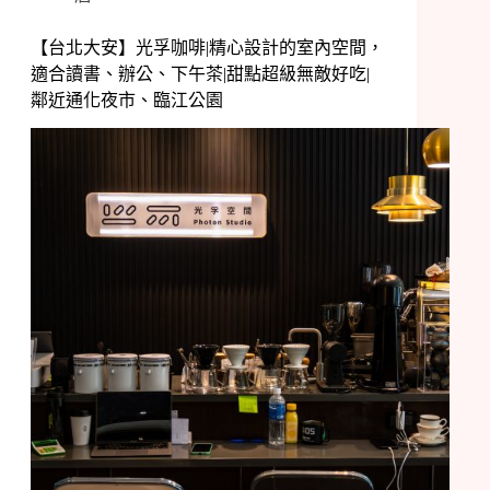
【台北大安】光孚咖啡|精心設計的室內空間，
適合讀書、辦公、下午茶|甜點超級無敵好吃|
鄰近通化夜市、臨江公園