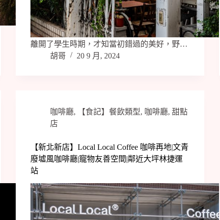
離開了學生時期，才知當初錯過的美好，野…
胡哥
20 9 月, 2024
咖啡廳
,
【食記】餐飲類型
,
咖啡廳
,
甜點
店
【新北新店】Local Local Coffee 咖啡再地|文青
廢墟風咖啡廳|寵物友善空間|鄰近大坪林捷運
站