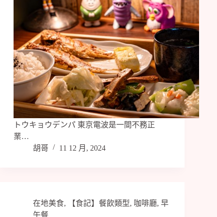
トウキョウデンパ 東京電波是一間不務正
業…
胡哥
11 12 月, 2024
在地美食
,
【食記】餐飲類型
,
咖啡廳
,
早
午餐