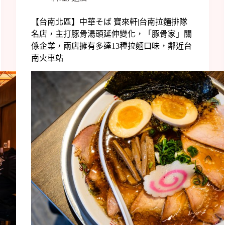
【台南北區】中華そば 寶來軒|台南拉麵排隊
名店，主打豚骨湯頭延伸變化，「豚骨家」關
係企業，兩店擁有多達13種拉麵口味，鄰近台
南火車站