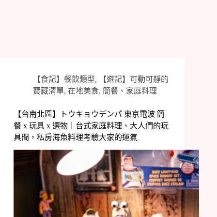
【食記】餐飲類型
,
【遊記】可動可靜的
寶藏清單
,
在地美食
,
簡餐、家庭料理
【台南北區】トウキョウデンパ 東京電波 簡
餐 x 玩具 x 選物｜台式家庭料理、大人們的玩
具間，私房海魚料理考驗大家的運氣