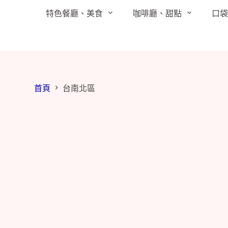
跳
特色餐廳、美食
咖啡廳、甜點
口
至
主
要
內
容
首頁
台南北區