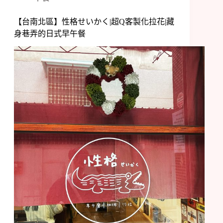
【台南北區】性格せいかく|超Q客製化拉花|藏
身巷弄的日式早午餐